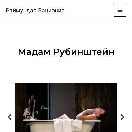
Раймундас Банионис
Мадам Рубинштейн