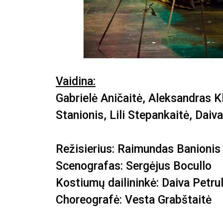
Vaidina:
Gabrielė Aničaitė, Aleksandras K
Stanionis, Lili Stepankaitė, Dai
Režisierius: Raimundas Banionis
Scenografas: Sergėjus Bocullo
Kostiumų dailininkė: Daiva Petru
Choreografė: Vesta Grabštaitė