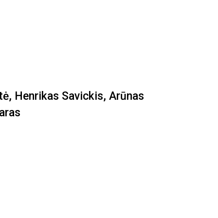
ytė, Henrikas Savickis, Arūnas
taras