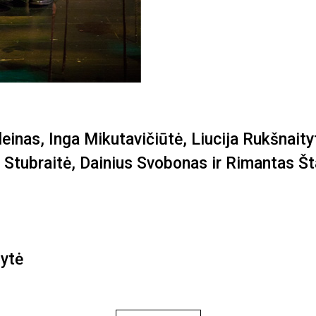
leinas, Inga Mikutavičiūtė, Liucija Rukšnait
va Stubraitė, Dainius Svobonas ir Rimantas Š
lytė